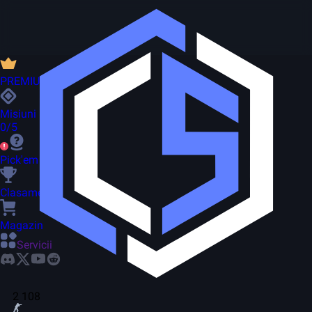
PREMIUM
Misiuni
0/5
Pick'em
Clasament
Magazin
Servicii
2 108