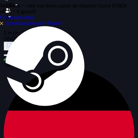
CS2
SkinRave — cele mai bune cazuri de deschis! Codul CYBER
oferă 1 $ gratuit!
Folosește codul
2
Conectează-te prin Steam
0 în joc, 15 servere
DEATHRUN
Despre mod
31
Tot