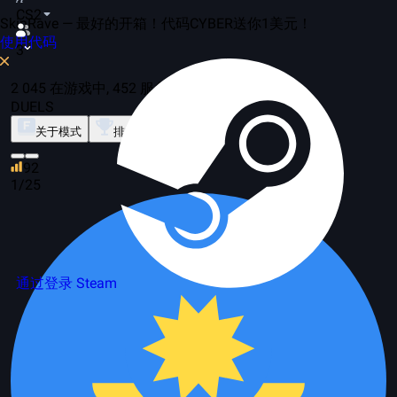
CS2
SkinRave — 最好的开箱！代码CYBER送你1美元！
使用代码
3
2 045 在游戏中, 452 服务器
DUELS
关于模式
排行榜
92
1/25
通过登录 Steam