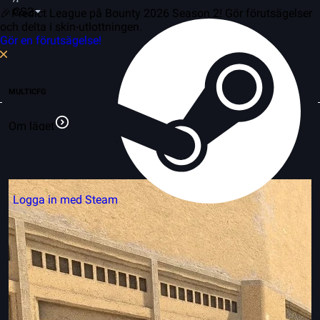
CS2
🎉Predict League på Bounty 2026 Season 2! Gör förutsägelser
och delta i skin-utlottningen.
Gör en förutsägelse!
MULTICFG
Om läget
Logga in med Steam