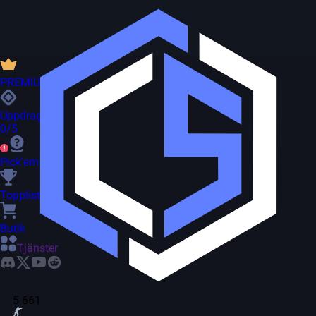
PREMIUM
Uppdrag
0/5
Pick'em
Topplista
Butik
Tjänster
5 661