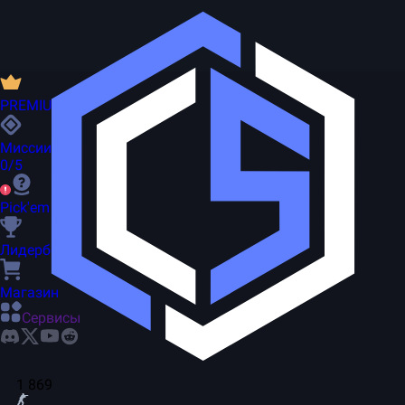
PREMIUM
Миссии
0/5
Pick'em
Лидерборд
Магазин
Сервисы
1 869