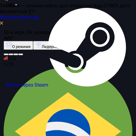
CS2
SkinRave — лучшие кейсы для открытия! Код CYBER даст
бесплатный $1!
Используйте код
50 в игре, 49 серверов
AWP
О режиме
Лидерборд
235
1/25
Войти через Steam