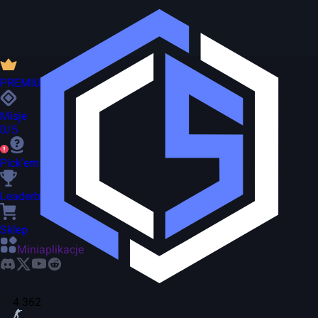
PREMIUM
Misje
0/5
Pick'em
Leaderboard
Sklep
Miniaplikacje
4 362