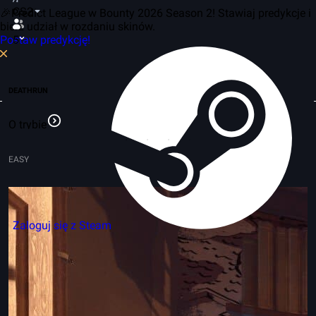
CS2
🎉Predict League w Bounty 2026 Season 2! Stawiaj predykcje i
bierz udział w rozdaniu skinów.
Postaw predykcję!
5
DEATHRUN
O trybie
EASY
Zaloguj się z Steam