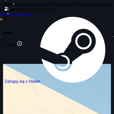
CS2
🎉Predict League w Bounty 2026 Season 2! Stawiaj predykcje i
bierz udział w rozdaniu skinów.
Postaw predykcję!
2
ARENA
O trybie
Zaloguj się z Steam