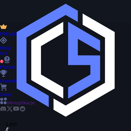
PREMIUM
Misje
0/5
Pick'em
Leaderboard
Sklep
Miniaplikacje
3 439