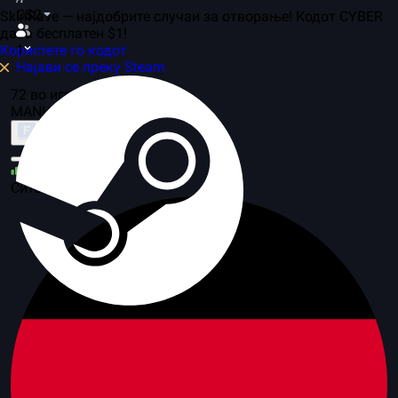
CS2
SkinRave — најдобрите случаи за отворање! Кодот CYBER
дава бесплатен $1!
Користете го кодот
1
Најави се преку Steam
72 во игра, 14 сервери
MANIAC
За режимот
31
Сите