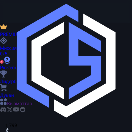
PREMIUM
Миссиялар
0/5
Pick'em
Лидерборд
Дүкөн
Кызматтар
1 799