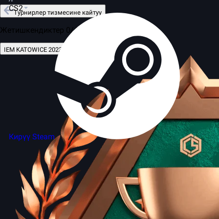
CS2
Турнирлер тизмесине кайтуу
Жетишкендиктер 0/4
IEM KATOWICE 2023
Кирүү Steam