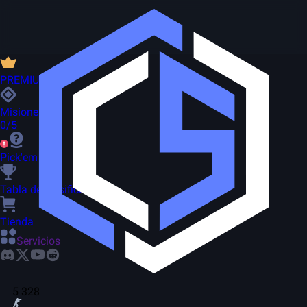
PREMIUM
Misiones
0/5
Pick'em
Tabla de clasificación
Tienda
Servicios
5 328