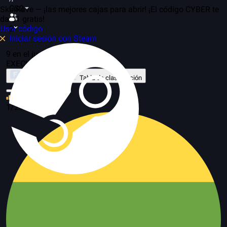
CS2
SkinRave — ¡las mejores cajas para abrir! ¡El código CYBER te
da $1 gratis!
Usar código
2
Iniciar sesión con Steam
9 en el juego, 42 servidores
EXECUTE
Sobre el modo
Tabla de clasificación
63
1/25