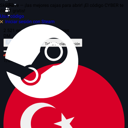
CS2
SkinRave — ¡las mejores cajas para abrir! ¡El código CYBER te
da $1 gratis!
Usar código
1
Iniciar sesión con Steam
2 521 en el juego, 263 servidores
DM
Sobre el modo
Tabla de clasificación
113
1/25