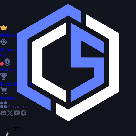
PREMIUM
Misiones
0/5
Pick'em
Tabla de clasificación
Tienda
Servicios
14 587