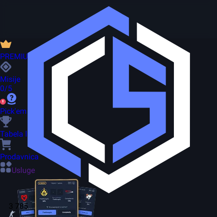
PREMIUM
Misije
0/5
Pick'em
Tabela lidera
Prodavnica
Usluge
3 785