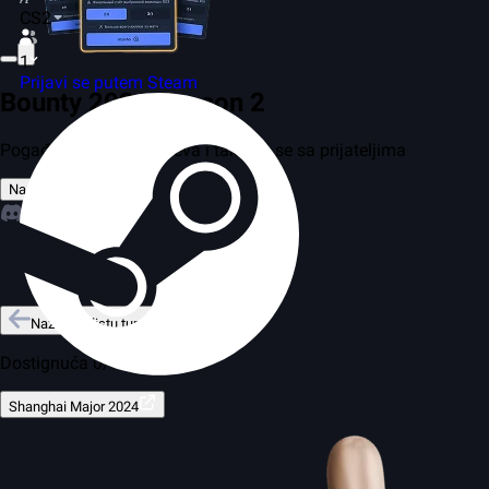
CS2
1
Prijavi se putem Steam
Bounty 2026 Season 2
Pogađaj rezultate mečeva i takmiči se sa prijateljima
Napravi prognozu
Nazad na listu turnira
Dostignuća 0/4
Shanghai Major 2024