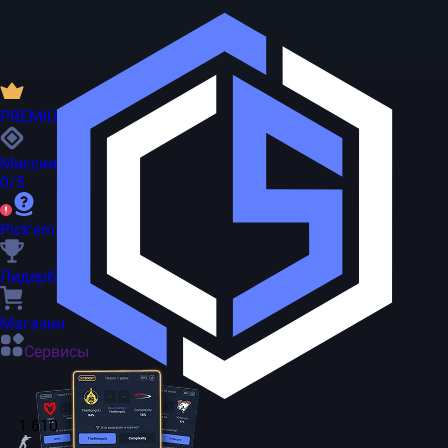
PREMIUM
Миссии
0/5
Pick'em
Лидерборд
Магазин
Сервисы
1 610