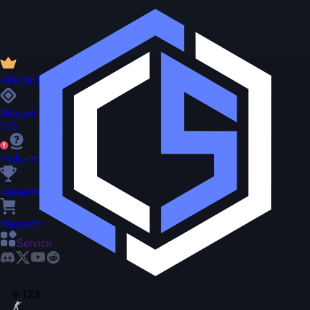
PREMIUM
Misiuni
0/5
Pick'em
Clasament
Magazin
Servicii
9 123