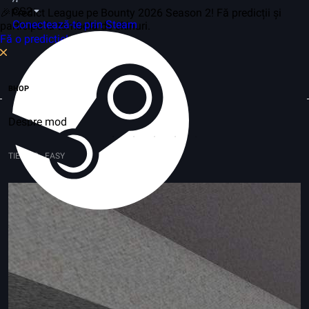
CS2
🎉Predict League pe Bounty 2026 Season 2! Fă predicții și
Conectează-te prin Steam
participă la tombola de skinuri.
Fă o predicție!
BHOP
Despre mod
TIER 1-2 - EASY