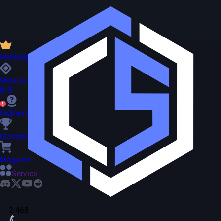
PREMIUM
Misiuni
0/5
Pick'em
Clasament
Magazin
Servicii
2 468