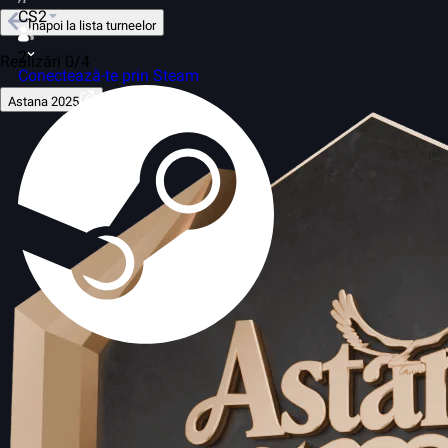
CS2
Înapoi la lista turneelor
2
Realizări 0/4
Conectează-te prin Steam
Astana 2025