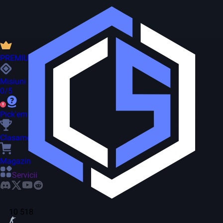
PREMIUM
Misiuni
0/5
Pick'em
Clasament
Magazin
Servicii
10 518