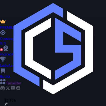
PREMIUM
Oppdrag
0/5
Pick'em
Ledertavle
Butikk
Tjenester
12 326