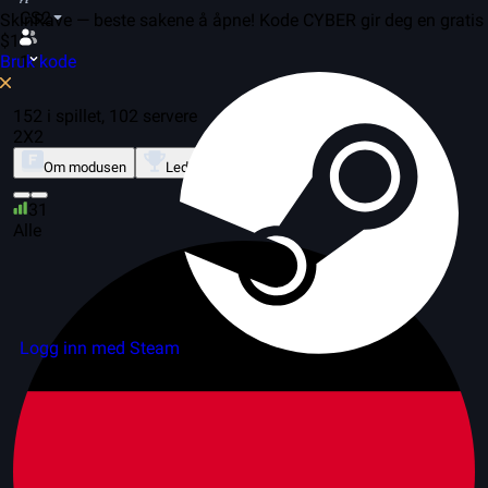
CS2
SkinRave — beste sakene å åpne! Kode CYBER gir deg en gratis
$1!
Bruk kode
1
152 i spillet, 102 servere
2X2
Om modusen
Ledertavle
31
Alle
Logg inn med Steam