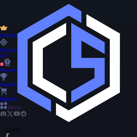
PREMIUM
Missioni
0/5
Pick'em
Classifica
Negozio
Servizi
10 633