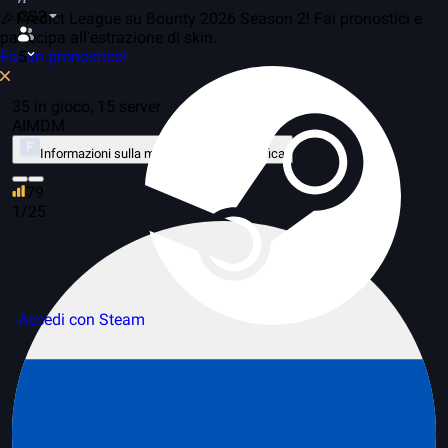
CS2
🎉Predict League su Bounty 2026 Season 2! Fai pronostici e
partecipa all'estrazione di skin.
Fai un pronostico!
5
35 in gioco, 15 server
AIMDM
Informazioni sulla modalità
Classifica
79
1/25
Accedi con Steam