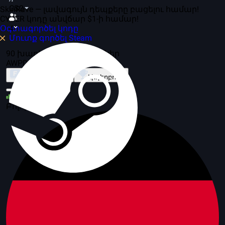
CS2
SkinRave — լավագույն դեպքերը բացելու համար!
CYBER կոդը անվճար $1-ի համար!
Օգտագործել կոդը
4
Մուտք գործել Steam
90 խաղի մեջ, 27 սերվերներ
AWPDM
Ռեժիմի մասին
Լիդերբորդ
31
Բոլորը