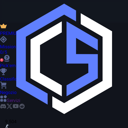
PREMIUM
Missioni
0/5
Pick'em
Classifica
Negozio
Servizi
9 504