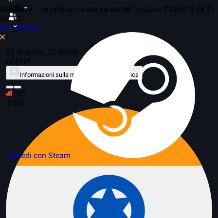
CS2
SkinRave — le migliori casse da aprire! Il codice CYBER ti dà $1
gratis!
Usa codice
2
26 in gioco, 29 server
ARENA
Informazioni sulla modalità
Classifica
205
1/25
Accedi con Steam