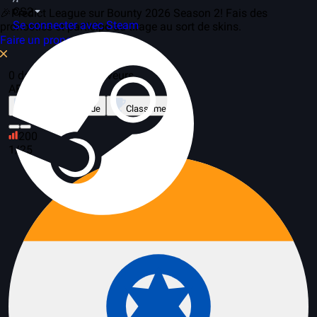
CS2
🎉Predict League sur Bounty 2026 Season 2! Fais des
Se connecter avec Steam
pronostics et participe au tirage au sort de skins.
Faire un pronostic!
0 dans le jeu, 28 serveurs
ARENA
À propos du mode
Classement
200
1/25