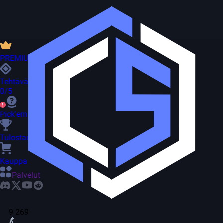
PREMIUM
Tehtävät
0/5
Pick'em
Tulostaulu
Kauppa
Palvelut
9 269