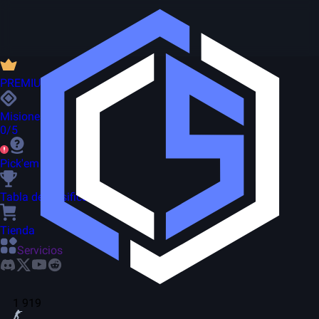
PREMIUM
Misiones
0/5
Pick'em
Tabla de clasificación
Tienda
Servicios
1 919