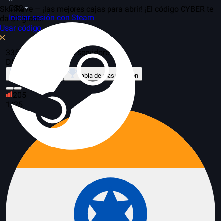
CS2
SkinRave — ¡las mejores cajas para abrir! ¡El código CYBER te
Iniciar sesión con Steam
da $1 gratis!
Usar código
335 en el juego, 128 servidores
DM
Sobre el modo
Tabla de clasificación
205
1/25